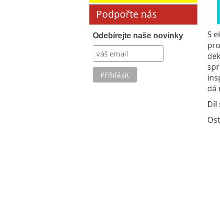
Podpořte nás
S e
Odebírejte naše novinky
pro
dek
spr
ins
dá 
Díl
Ost