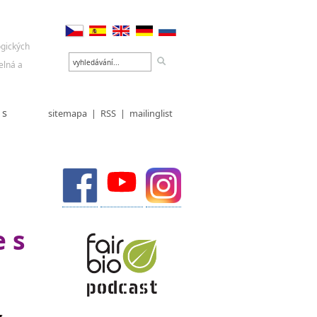
 s
sitemapa
|
RSS
|
mailinglist
 s