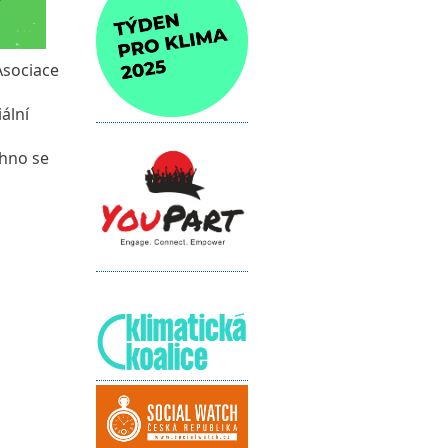
Asociace
ální
chno se