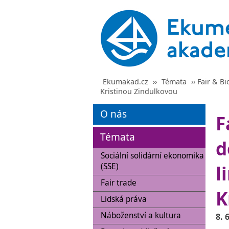
Ekumakad.cz
››
Témata
›› Fair & B
Kristinou Zindulkovou
O nás
F
Témata
d
Sociální solidární ekonomika
(SSE)
l
Fair trade
K
Lidská práva
Náboženství a kultura
8. 