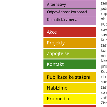
zem
Alternativy
jed
Odpovědnost korporací
rop
obi
Klimatická změna
Kub
sov
Akce
sov
Kub
Projekty
zas
kon
Zapojte se
ned
Ned
Kontakt
pro
Kub
Publikace ke stažení
cit
sur
Nabízíme
zas
se 
zač
Pro média
Zhr