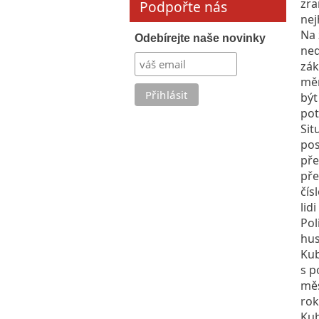
zra
Podpořte nás
nej
Na 
Odebírejte naše novinky
ned
zák
měn
být
pot
Sit
pos
pře
pře
čís
lid
Pol
hus
Kub
s p
měs
rok
Kub