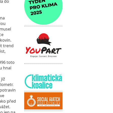
la do
 na
dou
 musel
ce
lkovin.
it trend
st,
996 toto
u hnal
již
lometr.
potravin
 ve
jako před
vážet.
o jen na