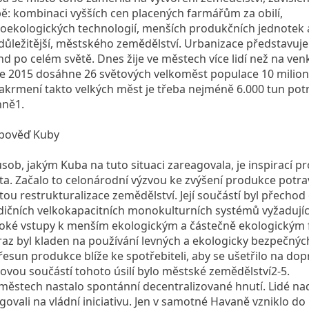
ě: kombinaci vyšších cen placených farmářům za obilí,
oekologických technologií, menších produkčních jednotek a
důležitější, městského zemědělství. Urbanizace představuje
nd po celém světě. Dnes žije ve městech více lidí než na ven
e 2015 dosáhne 26 světových velkoměst populace 10 milionů
akrmení takto velkých měst je třeba nejméně 6.000 tun pot
nně1.
pověď Kuby
sob, jakým Kuba na tuto situaci zareagovala, je inspirací p
ta. Začalo to celonárodní výzvou ke zvýšení produkce potra
tou restrukturalizace zemědělství. Její součástí byl přechod
dičních velkokapacitních monokulturních systémů vyžadujíc
oké vstupy k menším ekologickým a částečně ekologickým
az byl kladen na používání levných a ekologicky bezpečnýc
řesun produkce blíže ke spotřebiteli, aby se ušetřilo na dop
čovou součástí tohoto úsilí bylo městské zemědělství2-5.
městech nastalo spontánní decentralizované hnutí. Lidé n
govali na vládní iniciativu. Jen v samotné Havaně vzniklo do