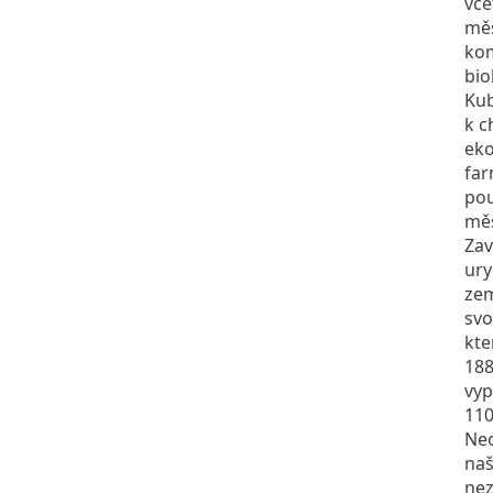
vče
měs
kom
bio
Kub
k c
eko
far
pou
měs
Zav
ury
zem
svo
kte
188
vyp
110
Neo
naš
nez