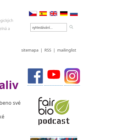
sitemapa
|
RSS
|
mailinglist
aliv
obeno své
ké