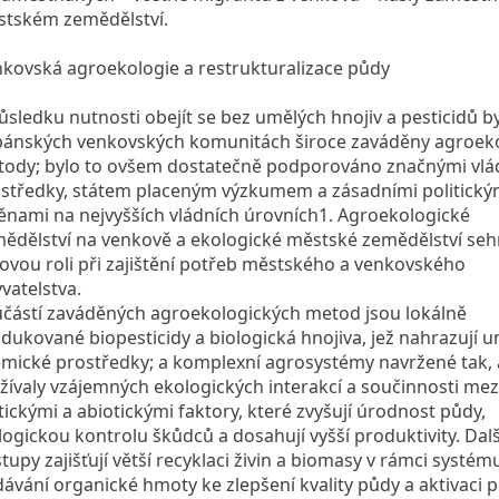
tském zemědělství.
kovská agroekologie a restrukturalizace půdy
ůsledku nutnosti obejít se bez umělých hnojiv a pesticidů by
ánských venkovských komunitách široce zaváděny agroek
ody; bylo to ovšem dostatečně podporováno značnými vlá
středky, státem placeným výzkumem a zásadními politický
nami na nejvyšších vládních úrovních1. Agroekologické
ědělství na venkově a ekologické městské zemědělství seh
čovou roli při zajištění potřeb městského a venkovského
vatelstva.
částí zaváděných agroekologických metod jsou lokálně
dukované biopesticidy a biologická hnojiva, jež nahrazují 
mické prostředky; a komplexní agrosystémy navržené tak,
žívaly vzájemných ekologických interakcí a součinnosti mez
tickými a abiotickými faktory, které zvyšují úrodnost půdy,
logickou kontrolu škůdců a dosahují vyšší produktivity. Dalš
tupy zajišťují větší recyklaci živin a biomasy v rámci systém
ávání organické hmoty ke zlepšení kvality půdy a aktivaci 