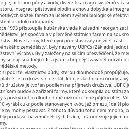
logie, ochranu půdy a vody, diverzifikaci agrosystémů v čas
storu, integraci pěstování plodin a chovu dobytka a integra
notlivých složek farem za účelem zvýšení biologické efektivi
ištění produkční kapacity.
oce 1993 přistoupila kubánská vláda k zásadní reorganizaci
ědělství, jež spočívala v přeměně státních farem na souk
žstva. Nové farmy, které nyní představovaly největší část
ánského zemědělství, byly nazvány UBPCs (Základní jednot
žstevní výroby). Byly založeny na sílícím přesvědčení, že me
my se dají snadněji řídit a jsou schopnější zavádět udržiteln
ědělské metody.
t si podržel vlastnictví půdy, kterou dlouhodobě propůjčuj
platně. Je to družstvo, ne stát, kdo je vlastníkem úrody, a v
nů družstva je tvořen podílem na příjmech družstva. UBPC j
stníkem budov a zařízení farmy, které odkoupila od státu z
y s poskytnutím dlouhodobé nízkoúročené půjčky (4 %). Vě
C vyrábí cukr podle stanovených kvót, jež omezují další plo
ré by mohly pěstovat. Z tohoto důvodu toho není mnoho, c
ly prodávat na zemědělských trzích, což omezuje jejich mo
jmy.