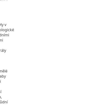
ly v
ologické
dními
mi
rály
umělé
 aby
i
í
u,
půdní