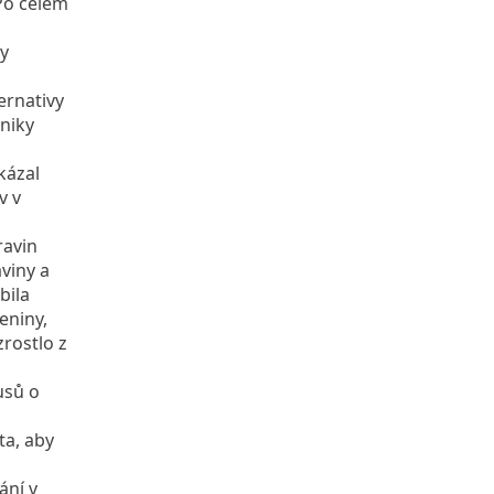
Po celém
ky
ernativy
niky
m
kázal
v v
ravin
viny a
bila
eniny,
rostlo z
usů o
ta, aby
ání v