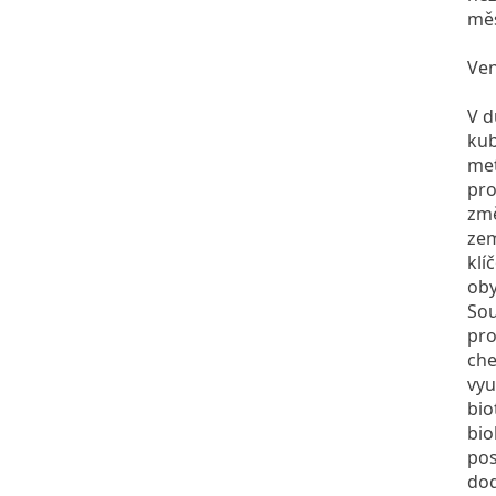
měs
Ven
V d
kub
met
pro
změ
zem
klí
oby
Sou
pro
che
vyu
bio
bio
pos
dod