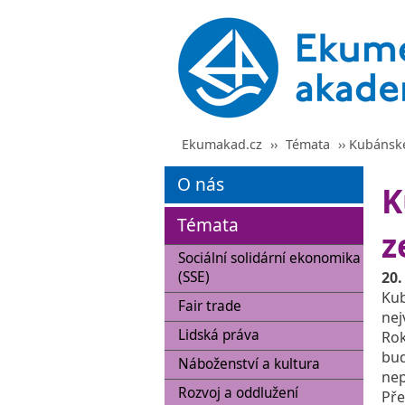
Ekumakad.cz
››
Témata
›› Kubánské
O nás
K
Témata
z
Sociální solidární ekonomika
(SSE)
20.
Kub
Fair trade
nej
Lidská práva
Rok
bud
Náboženství a kultura
nep
Rozvoj a oddlužení
Pře