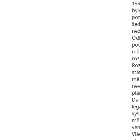
199
byl
pot
šed
než
Odh
pot
měl
roz
Roz
stá
měs
nev
plá
Dal
leg
vys
měs
ven
Vlá