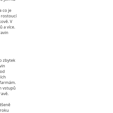
 co je
 rostoucí
kově. V
 a více.
ravin
ro zbytek
vin
 od
ích
 farmám.
h vstupů
ravě.
adšeně
 roku