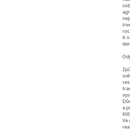
sob
agr
nej
tre
roc
K n
de
Od
Způ
svě
ces
tra
vys
Důr
a p
Klí
Ve 
rea