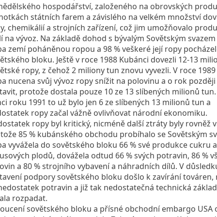
ědělského hospodářství, založeného na obrovských prod
notkách státních farem a závislého na velkém množství do
y, chemikálií a strojních zařízení, což jim umožňovalo prod
lí na vývoz. Na základě dohod s bývalým Sovětským svazem
a zemí poháněnou ropou a 98 % veškeré její ropy pocházel
ětského bloku. Ještě v roce 1988 Kubánci dovezli 12-13 mili
ětské ropy, z čehož 2 miliony tun znovu vyvezli. V roce 1989
a nucena svůj vývoz ropy snížit na polovinu a o rok později 
tavit, protože dostala pouze 10 ze 13 slíbených milionů tun
ci roku 1991 to už bylo jen 6 ze slíbených 13 milionů tun a
ostatek ropy začal vážně ovlivňovat národní ekonomiku.
ostatek ropy byl kritický, nicméně další ztráty byly rovněž 
tože 85 % kubánského obchodu probíhalo se Sovětským s
a vyvážela do sovětského bloku 66 % své produkce cukru a
rusových plodů, dovážela odtud 66 % svých potravin, 86 % v
ovin a 80 % strojního vybavení a náhradních dílů. V důsledk
tavení podpory sovětského bloku došlo k zavírání továren, r
nedostatek potravin a již tak nedostatečná technická zákla
ala rozpadat.
oucení sovětského bloku a přísné obchodní embargo USA o