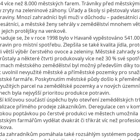
4 více než 8.000 městských farem. Trávníky před městský
y zryty na zeleninové záhony. Úřady a školy si pěstovaly vlas
raviny. Mnozí zahradníci byli muži v důchodu – padesátníci 
esátníci, a městské ženy sehrály v zemědělství mnohem větš
 jejich protějšky na venkově.
aduje se, že v roce 1998 bylo v Havaně vypěstováno 541.00
ravin pro místní spotřebu. Zlepšila se také kvalita jídla, prot
i větší výběr čerstvého ovoce a zeleniny. Městské zahrady s
růstaly a některé čtvrti produkovaly více než 30 % své spotř
mach městského zemědělství byl možný především díky to
t uvolnil nevyužité městské a příměstské pozemky pro snaž
tské farmáře. Poskytnutím městské půdy došlo k přeměně
yužitých parcel na zemědělské pozemky a v nových územn
nech byla nejvyšší prioritou produkce potravin.
ší klíčovou součástí úspěchu bylo otevření zemědělských tr
alizace přímého prodeje zákazníkům. Deregulace cen v kom
okou poptávkou po čerstvé produkci ve městech umožnila
tským farmářům vydělat dvakrát či třikrát víc než profesio
kova.
da zahradníkům pomáhala také rozsáhlým systémem podp