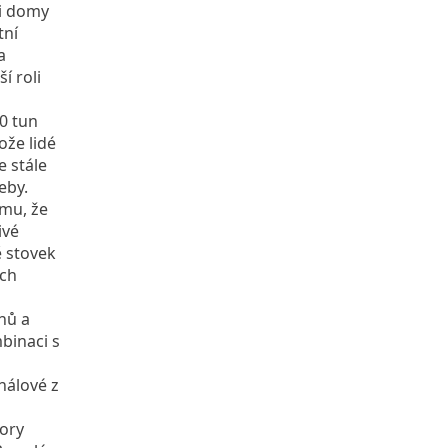
mi domy
tní
a
í roli
0 tun
ože lidé
e stále
eby.
mu, že
ivé
 stovek
ích
hů a
binaci s
nálové z
ory