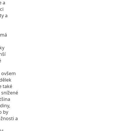
e a
ci
ty a
romá
ky
nší
é
e, ovšem
ýdělek
e také
a snížené
tšina
diny,
o by
žnosti a