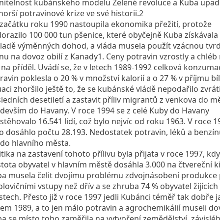
nitelnost kubánského modelu Zelené revoluce a Kuba upad
horší potravinové krize ve své historii.2
začátku roku 1990 nastoupila ekonomika přežití, protože
orazilo 100 000 tun pšenice, které obyčejně Kuba získávala
ladě výměnných dohod, a vláda musela použít vzácnou tvr
u na dovoz obilí z Kanady1. Ceny potravin vzrostly a chléb
 na příděl. Uvádí se, že v letech 1989-1992 celková konzuma
ravin poklesla o 20 % v množství kalorií a o 27 % v příjmu bí
uaci zhoršilo ještě to, že se kubánské vládě nepodařilo zvrát
ledních desetiletí a zastavit příliv migrantů z venkova do mě
devším do Havany. V roce 1994 se z celé Kuby do Havany
stěhovalo 16.541 lidí, což bylo nejvíc od roku 1963. V roce 1
lo dosáhlo počtu 28.193. Nedostatek potravin, léků a benzín
i do hlavního města.
itika na zastavení tohoto přílivu byla přijata v roce 1997, kdy 
tota obyvatel v hlavním městě dosáhla 3.000 na čtvereční ki
a musela čelit dvojímu problému zdvojnásobení produkce 
olovičními vstupy než dřív a se zhruba 74 % obyvatel žijících
tech. Přesto již v roce 1997 jedli Kubánci téměř tak dobře 
em 1989, a to jen málo potravin a agrochemikálií museli do
a se místo toho zaměřila na vytvoření zemědělství, závisléh