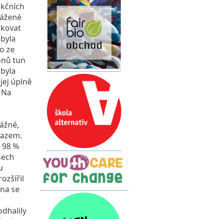
ukčních
vážené
ukovat
 byla
o ze
onů tun
 byla
jej úplně
. Na
vážné,
vazem.
 98 %
šech
u
ozšířil
dna se
dhalily