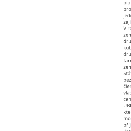
bio
pro
jed
zaj
V r
zem
dru
kub
dru
far
zem
Stá
bez
čle
vla
cen
UBP
kte
moh
pří