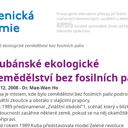
 ekologické zemědělství bez fosilních paliv
ubánské ekologické
emědělství bez fosilních p
 12. 2008 - Dr. Mae-Wan Ho
a je místem, kde bylo zemědělství bez fosilních paliv podr
větší zkoušce a obstálo s vlajícími prapory.
 1989 předznamenal „Zvláštní období“1, scénář, který v blíz
oucnosti zasáhne některé země, pokud se na něj okamžitě
řipraví.
d rokem 1989 Kuba představovala model Zelené revoluce