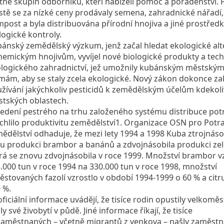
tně skupin odborníků, kteří nabízeli pomoc a poradenství. 
tě se za nízké ceny prodávaly semena, zahradnické nářadí,
post a byla distribuována přírodní hnojiva a jiné prostřed
logické kontroly.
ánský zemědělský výzkum, jenž začal hledat ekologické alt
hemickým hnojivům, vyvíjel nové biologické produkty a tech
logického zahradnictví, jež umožnily kubánským městský
mám, aby se staly zcela ekologické. Nový zákon dokonce za
žívání jakýchkoliv pesticidů k zemědělským účelům kdekoli
tských oblastech.
edení pestrého na trhu založeného systému distribuce pot
chlilo produktivitu zemědělství1. Organizace OSN pro Potra
ědělství odhaduje, že mezi lety 1994 a 1998 Kuba ztrojnáso
u produkci brambor a banánů a zdvojnásobila produkci zel
rá se znovu zdvojnásobila v roce 1999. Množství brambor vz
.000 tun v roce 1994 na 330.000 tun v roce 1998, množství
ěstovaných fazolí vzrostlo v období 1994-1999 o 60 % a citr
 %.
ficiální informace uvádějí, že tisíce rodin opustily velkoměs
ly své živobytí v půdě. Jiné informace říkají, že tisíce
aměstnaných – včetně migrantů z venkova – našly zaměstn