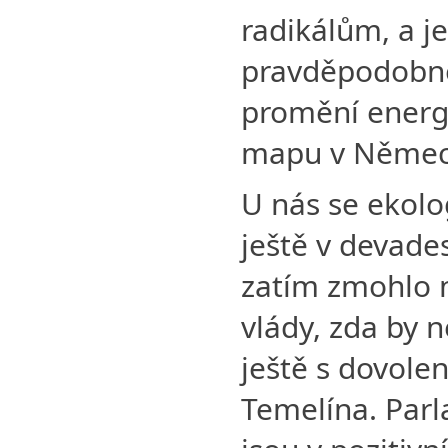
radikálům, a j
pravděpodobné
promění energe
mapu v Němec
U nás se ekolo
ještě v devade
zatím zmohlo n
vlády, zda by 
ještě s dovole
Temelína. Parl