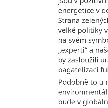
jsou v pozitiv
energetice v d
Strana zelenýc
velké politiky 
na svém symbo
„experti“ a na
by zasloužili 
bagatelizaci 
Podobně to u n
environmentáln
bude v globál