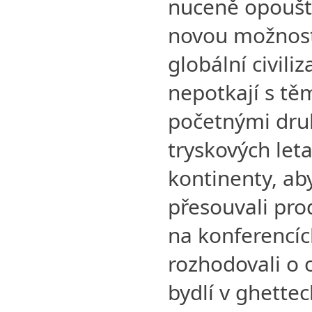
nuceně opouště
novou možnost 
globální civili
nepotkají s t
početnými druh
tryskových leta
kontinenty, aby
přesouvali prod
na konferencíc
rozhodovali o 
bydlí v ghettec