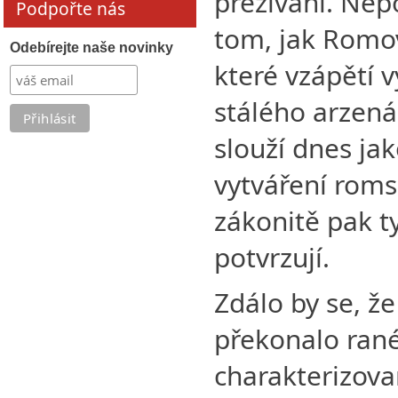
přežívání. Nep
Podpořte nás
tom, jak Romov
Odebírejte naše novinky
které vzápětí v
stálého arzená
slouží dnes ja
vytváření roms
zákonitě pak t
potvrzují.
Zdálo by se, že
překonalo rané
charakterizova