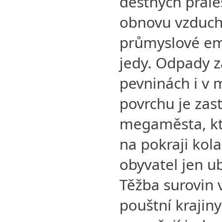
deštných prale
obnovu vzduch
průmyslové em
jedy. Odpady za
pevninách i v 
povrchu je zas
megaměsta, kte
na pokraji kola
obyvatel jen u
Těžba surovin v
pouštní krajin