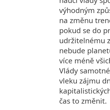
naučí vlády sp
výhodným způs
na změnu tren
pokud se do p
udržitelnému z
nebude planetu
více méně všic
Vlády samotné 
vleku zájmu dn
kapitalistickýc
čas to změnit.