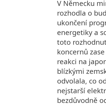
V Německu min
rozhodla o b
ukončení prog
energetiky a s
toto rozhodnut
koncernů zase 
reakci na japo
blízkými zems
odvolala, co od
nejstarší elekt
bezdůvodně odp