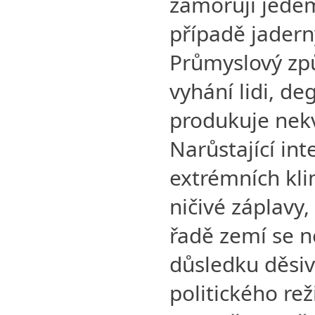
zamořují jede
případě jadern
Průmyslový zp
vyhání lidi, d
produkuje nekv
Narůstající int
extrémních kli
ničivé záplavy,
řadě zemí se n
důsledku děsiv
politického rež