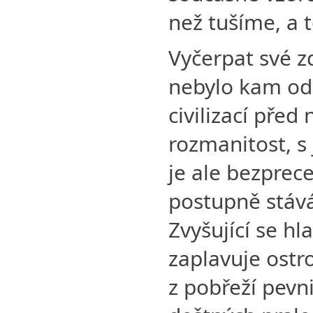
než tušíme, a t
Vyčerpat své z
nebylo kam ode
civilizací před
rozmanitost, s 
je ale bezprec
postupně stáv
Zvyšující se h
zaplavuje ostro
z pobřeží pevni