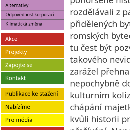
Alternativy
rozdělávali z p
Odpovědnost korporací
přidělených by
Klimatická změna
romských byte
Akce
tu čest být poz
Projekty
takového nevid
Zapojte se
zarážel přehna
Kontakt
nepochybně do
kulturním koliz
Publikace ke stažení
chápání majetk
Nabízíme
kvůli historii 
Pro média