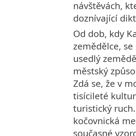
návštěvách, kt
doznívající dik
Od dob, kdy Ka
zemědělce, se 
usedlý zemědě
městský způsob
Zdá se, že v mo
tisícileté kult
turistický ruch
kočovnická men
současné vzorc