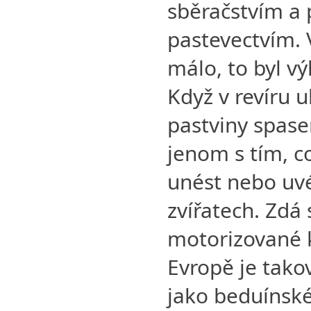
sběračstvím a
pastevectvím. V
málo, to byl v
Když v revíru 
pastviny spase
jenom s tím, c
unést nebo uv
zvířatech. Zdá
motorizované 
Evropě je tak
jako beduínské