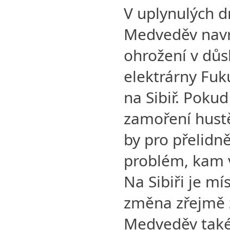
V uplynulých d
Medveděv navrh
ohrožení v dů
elektrárny Fu
na Sibiř. Poku
zamoření hust
by pro přelidn
problém, kam ve
Na Sibiři je mí
změna zřejmě 
Medveděv také