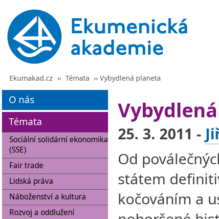
Ekumakad.cz
››
Témata
›› Vybydlená planeta
O nás
Vybydlená
Témata
25. 3. 2011 -
Ji
Sociální solidární ekonomika
(SSE)
Od poválečných
Fair trade
státem definit
Lidská práva
kočováním a usa
Náboženství a kultura
Rozvoj a oddlužení
pohoršené hist