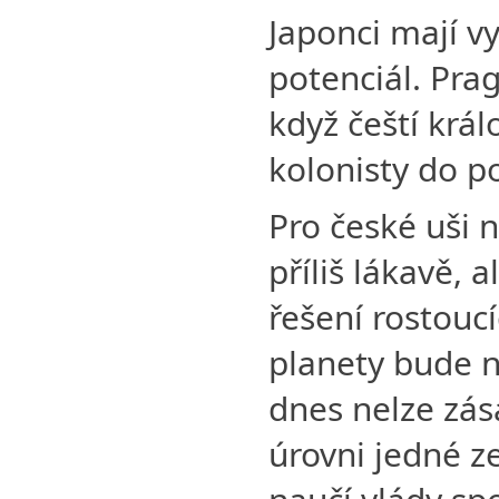
Japonci mají v
potenciál. Prag
když čeští krá
kolonisty do po
Pro české uši n
příliš lákavě, 
řešení rostouc
planety bude 
dnes nelze zás
úrovni jedné ze