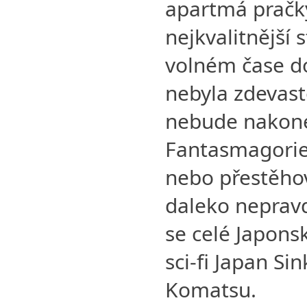
apartmá pračky
nejkvalitnější 
volném čase do
nebyla zdevast
nebude nakone
Fantasmagorie
nebo přestěhov
daleko nepravd
se celé Japons
sci-fi Japan Si
Komatsu.