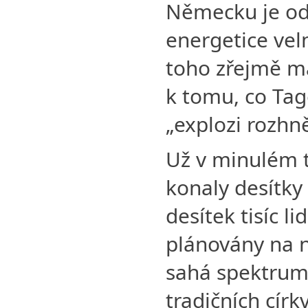
Německu je od
energetice vel
toho zřejmě ma
k tomu, co Tag
„explozi rozhn
Už v minulém 
konaly desítky
desítek tisíc li
plánovány na n
sahá spektrum 
tradičních círk