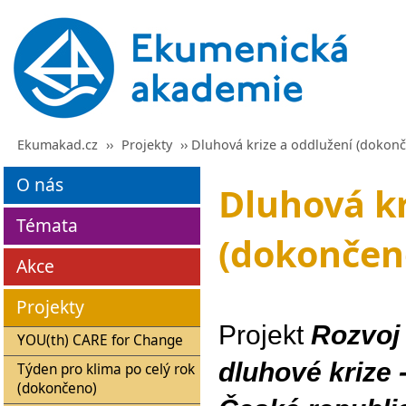
Ekumakad.cz
››
Projekty
›› Dluhová krize a oddlužení (dokon
O nás
Dluhová kr
Témata
(dokončen
Akce
Projekty
Projekt
Rozvoj 
YOU(th) CARE for Change
dluhové krize
Týden pro klima po celý rok
(dokončeno)