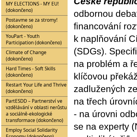
České republi
MY ELECTIONS - MY EU!
(dokončeno)
odbornou debat
Postavme se za stromy!
financování roz
(dokončeno)
YouPart - Youth
k naplňování Cí
Participation (dokončeno)
(SDGs). Specifi
Climate of Change
(dokončeno)
na problém a ře
Hard Times - Soft Skills
klíčovou překá
(dokončeno)
Restart Your Life and Thrive
zadlužených zem
(dokončeno)
na třech úrovní
PartESDD – Partnerství ve
vzdělávání v oblasti nerůstu
- na úrovni odb
a sociálně-ekologické
transformace (dokončeno)
se na experty 
Employ Social Solidarity
Economy (dokončeno)