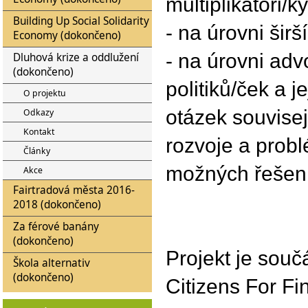
multiplikátoři/ky
Building Up Social Solidarity
- na úrovni šir
Economy (dokončeno)
- na úrovni adv
Dluhová krize a oddlužení
(dokončeno)
politiků/ček a j
O projektu
otázek souvisej
Odkazy
Kontakt
rozvoje a prob
Články
možných řešen
Akce
Fairtradová města 2016-
2018 (dokončeno)
Za férové banány
(dokončeno)
Projekt je souč
Škola alternativ
(dokončeno)
Citizens For Fin