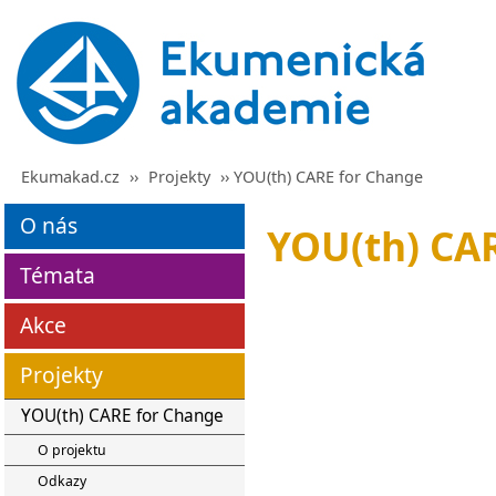
Ekumakad.cz
››
Projekty
›› YOU(th) CARE for Change
O nás
YOU(th) CA
Témata
Akce
Projekty
YOU(th) CARE for Change
O projektu
Odkazy