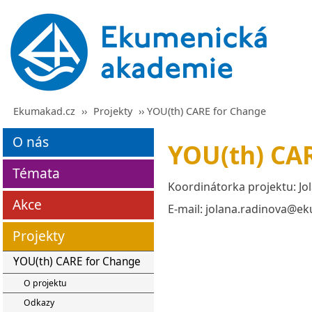
Ekumakad.cz
››
Projekty
›› YOU(th) CARE for Change
O nás
YOU(th) CA
Témata
Koordinátorka projektu: Jo
Akce
E-mail: jolana.radinova@e
Projekty
YOU(th) CARE for Change
O projektu
Odkazy