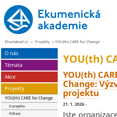
Ekumakad.cz
››
Projekty
›› YOU(th) CARE for Change
O nás
YOU(th) C
Témata
YOU(th) CARE
Akce
Change: Výzv
Projekty
projektu
YOU(th) CARE for Change
21. 1. 2026 -
O projektu
Jste organizac
Odkazy