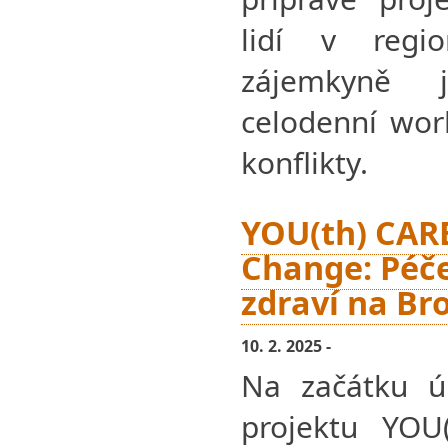
lidí v regi
zájemkyně 
celodenní wor
konflikty.
YOU(th) CARE
Change: Péče
zdraví na B
10. 2. 2025 -
Na začátku ú
projektu YOU