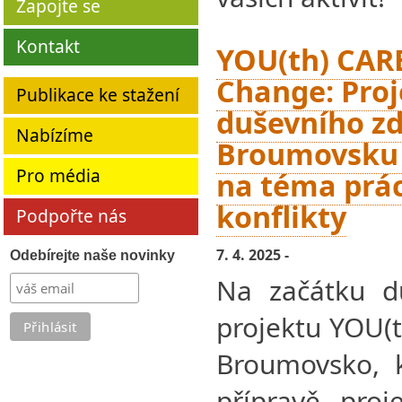
Zapojte se
Kontakt
YOU(th) CARE
Change: Proj
Publikace ke stažení
duševního zd
Nabízíme
Broumovsku
Pro média
na téma prác
konflikty
Podpořte nás
7. 4. 2025 -
Odebírejte naše novinky
Na začátku d
projektu YOU(t
Broumovsko, k
přípravě proj