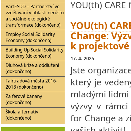
YOU(th) CARE 
PartESDD – Partnerství ve
vzdělávání v oblasti nerůstu
a sociálně-ekologické
YOU(th) CARE
transformace (dokončeno)
Change: Výzv
Employ Social Solidarity
Economy (dokončeno)
k projektové
Building Up Social Solidarity
Economy (dokončeno)
17. 4. 2025 -
Dluhová krize a oddlužení
Jste organizac
(dokončeno)
který je veden
Fairtradová města 2016-
2018 (dokončeno)
mladými lidmi 
Za férové banány
(dokončeno)
výzvy v rámci
Škola alternativ
for Change a z
(dokončeno)
vašich aktivit!