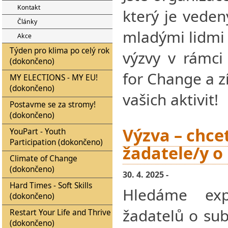
Kontakt
který je vede
Články
mladými lidmi 
Akce
Týden pro klima po celý rok
výzvy v rámci
(dokončeno)
for Change a z
MY ELECTIONS - MY EU!
(dokončeno)
vašich aktivit!
Postavme se za stromy!
(dokončeno)
Výzva – chce
YouPart - Youth
Participation (dokončeno)
žadatele/y o
Climate of Change
(dokončeno)
30. 4. 2025 -
Hard Times - Soft Skills
Hledáme exp
(dokončeno)
žadatelů o sub
Restart Your Life and Thrive
(dokončeno)