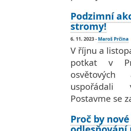
Podzimní ak
stromy!
6. 11. 2023 -
Maroš Prčina
V říjnu a listo
potkat v P
osvětových 
uspořádal
Postavme se z
Proč by nové
odlesňování 