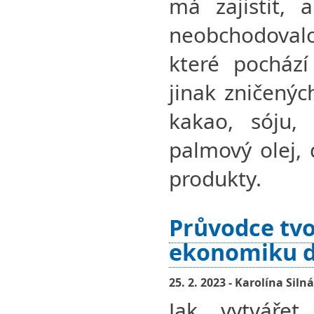
má zajistit, 
neobchodoval
které pochází
jinak zničenýc
kakao, sóju,
palmový olej, 
produkty.
Průvodce tvo
ekonomiku d
25. 2. 2023 - Karolína Silná
Jak vytvářet 