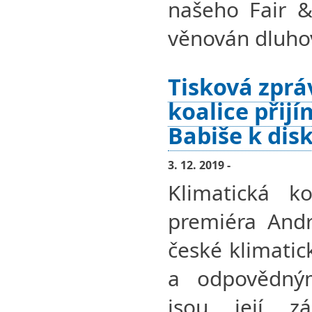
našeho Fair &
věnován dluho
Tisková zprá
koalice přij
Babiše k dis
3. 12. 2019 -
Klimatická ko
premiéra Andr
české klimatic
a odpovědným
jsou její z