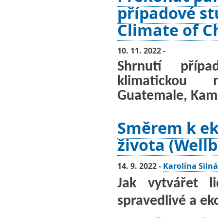
případové st
Climate of 
10. 11. 2022 -
Shrnutí přípa
klimatickou 
Guatemale, Kamb
Směrem k e
života (Well
14. 9. 2022 -
Karolína Silná
Jak vytvářet l
spravedlivé a ek