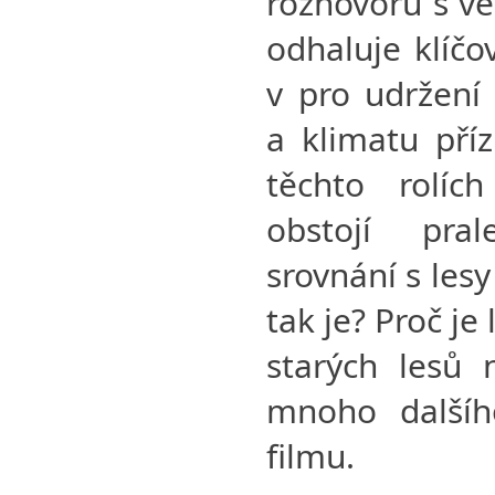
rozhovoru s v
odhaluje klíčov
v pro udržení 
a klimatu příz
těchto rolí
obstojí pra
srovnání s les
tak je? Proč je
starých lesů 
mnoho dalšíh
filmu.