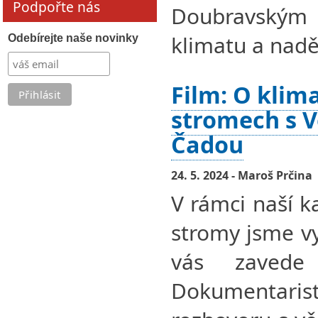
Podpořte nás
Doubravský
klimatu a naděj
Odebírejte naše novinky
Film: O klim
stromech s 
Čadou
24. 5. 2024 - Maroš Prčina
V rámci naší 
stromy jsme vyt
vás zavede
Dokumentaris