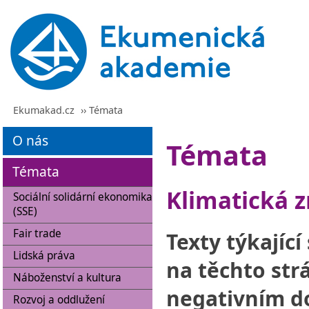
Ekumakad.cz
›› Témata
O nás
Témata
Témata
Klimatická 
Sociální solidární ekonomika
(SSE)
Fair trade
Texty týkajíc
Lidská práva
na těchto str
Náboženství a kultura
negativním d
Rozvoj a oddlužení