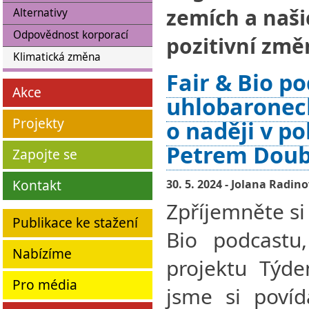
zemích a naši
Alternativy
Odpovědnost korporací
pozitivní změ
Klimatická změna
Fair & Bio po
Akce
uhlobaronech
Projekty
o naději v pol
Petrem Dou
Zapojte se
Kontakt
30. 5. 2024 - Jolana Radin
Zpříjemněte si
Publikace ke stažení
Bio podcastu,
Nabízíme
projektu Týde
Pro média
jsme si povíd