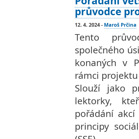
Pořádání větš
průvodce pro
12. 4. 2024 -
Maroš Prčina
Tento průvo
společného úsil
konaných v P
rámci projektu
Slouží jako p
lektorky, kt
pořádání akcí 
principy sociá
(SSE).