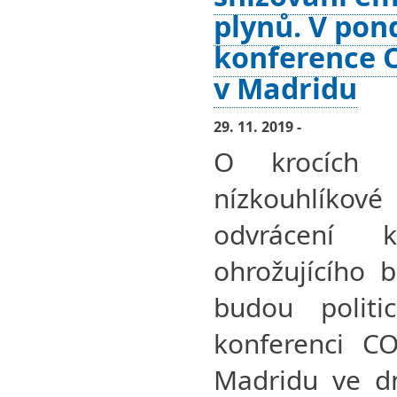
plynů. V pon
konference 
v Madridu
29. 11. 2019 -
O krocích 
nízkouhlík
odvrácení k
ohrožujícího 
budou politi
konferenci C
Madridu ve dn