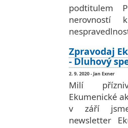
podtitulem P
nerovností 
nespravedlnost
Zpravodaj E
- Dluhový spe
2. 9. 2020 - Jan Exner
Milí přízn
Ekumenické a
v září jsme 
newsletter E