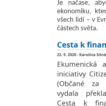
Je načase, aby
ekonomiku, kter
všech lidí – v Ev
částech světa.
Cesta k fina
22. 9. 2020 - Karolína Silná
Ekumenická a
iniciativy Citi
(Občané za f
vydala překl
Cesta k fina