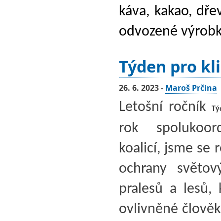
káva, kakao, dře
odvozené výrobk
Týden pro kl
26. 6. 2023 -
Maroš Prčina
Letošní ročník
Tý
rok spolukoor
koalicí, jsme se
ochrany světov
pralesů a lesů,
ovlivněné člověk