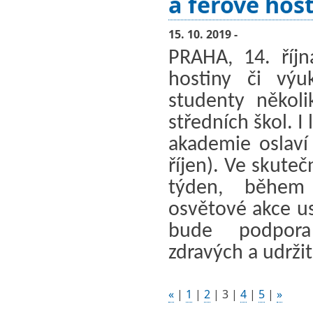
a férové hos
15. 10. 2019 -
PRAHA, 14. říj
hostiny či výu
studenty několi
středních škol. I
akademie oslaví
říjen). Ve skute
týden, během
osvětové akce u
bude podpora
zdravých a udrži
«
|
1
|
2
|
3
|
4
|
5
|
»