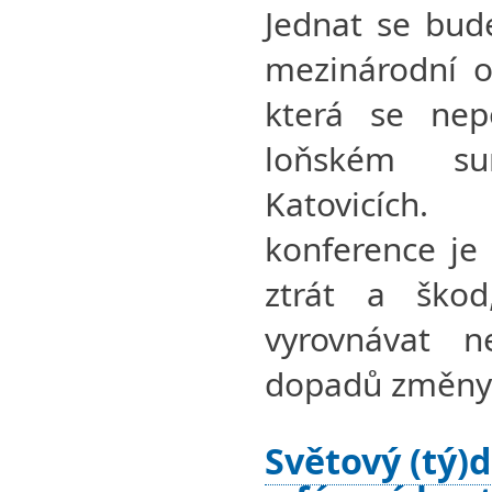
Jednat se bud
mezinárodní o
která se nep
loňském s
Katovicíc
konference je
ztrát a ško
vyrovnávat n
dopadů změny 
Světový (tý)