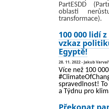
PartESDD (Part
oblasti nerůst
transformace).
100 000 lidí 
vzkaz politi
Egyptě!
28. 11. 2022 - Jakub Varva
Více než 100 000 
#ClimateOfChang
spravedlnost! To 
a Týdnu pro klima
Překonat pan