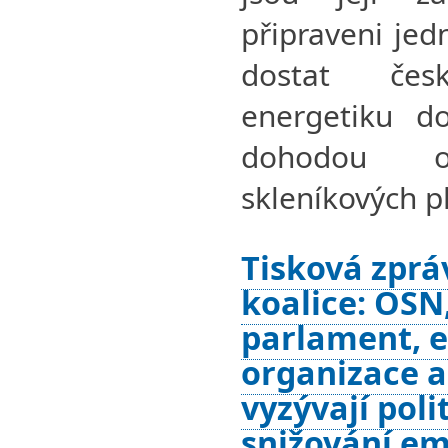
připraveni jed
dostat če
energetiku d
dohodou 
skleníkových p
Tisková zprá
koalice: OSN
parlament, 
organizace a 
vyzývají poli
snižování em