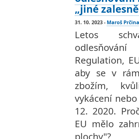
„jiné zalesn
31. 10. 2023 -
Maroš Prčin
Letos sch
odlesňován
Regulation, EU
aby se v rám
zbožím, kvů
vykácení nebo 
12. 2020. Pro
EU mělo zahrn
plochy"?