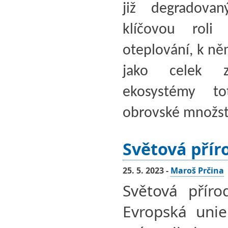
již degradova
klíčovou roli
oteplování, k ně
jako celek za
ekosystémy to
obrovské množstv
Světová přír
25. 5. 2023 -
Maroš Prčina
Světová přír
Evropská unie 